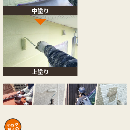
中塗り
上塗り
やねや
職人の