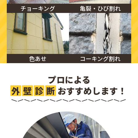
チョーキング
亀裂・ひび割れ
色あせ
コーキング割れ
プロによる
外
壁
診
断
おすすめします！