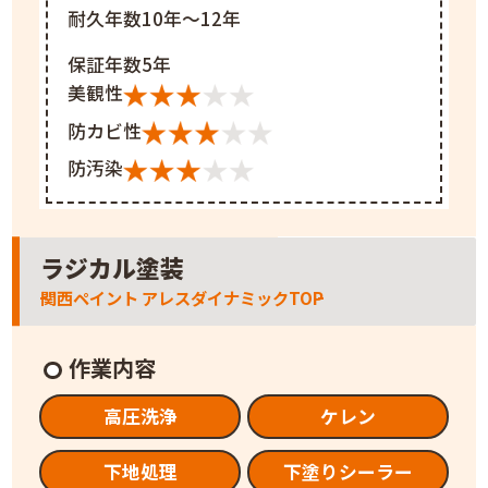
耐久年数10年～12年
保証年数5年
美観性
防カビ性
防汚染
ラジカル塗装
関西ペイント アレスダイナミックTOP
作業内容
高圧洗浄
ケレン
下地処理
下塗りシーラー