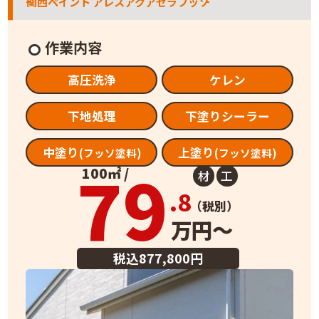
関西ペイント アレスアクアセラフッソ
作業内容
高圧洗浄
ケレン
下地処理
下塗りシーラー
中塗り
上塗り
(フッソ塗料)
(フッソ塗料)
79
100㎡ /
材
工
.8
（税別）
万円～
税込877,800円