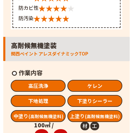
防カビ性
防汚染
高耐候無機塗装
関西ペイント アレスダイナミックTOP
作業内容
高圧洗浄
ケレン
下地処理
下塗りシーラー
中塗り
上塗り
(高耐候無機塗料)
(高耐候無機塗料)
100㎡ /
材
工