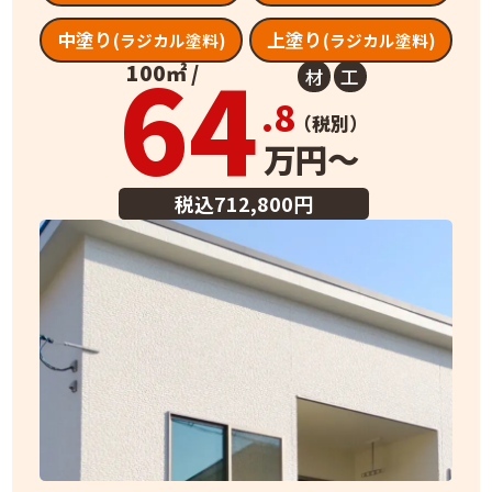
中塗り
上塗り
(ラジカル塗料)
(ラジカル塗料)
64
100㎡ /
材
工
.8
（税別）
万円～
税込712,800円