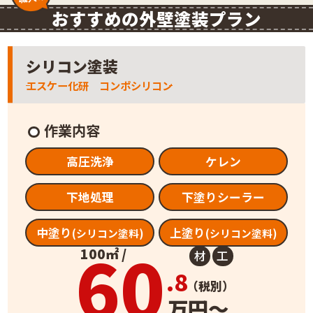
おすすめの外壁塗装プラン
シリコン塗装
エスケー化研 コンポシリコン
作業内容
高圧洗浄
ケレン
下地処理
下塗りシーラー
中塗り
上塗り
(シリコン塗料)
(シリコン塗料)
60
100㎡ /
材
工
.8
（税別）
万円～