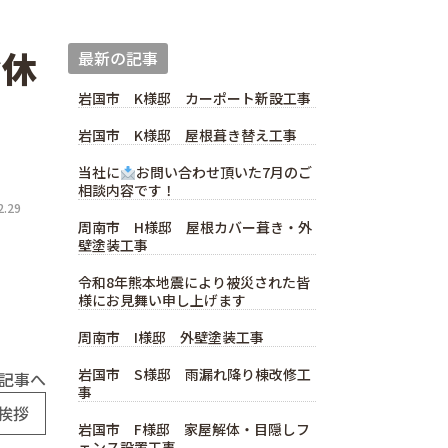
お休
最新の記事
岩国市 K様邸 カーポート新設工事
岩国市 K様邸 屋根葺き替え工事
当社に
お問い合わせ頂いた7月のご
相談内容です！
.29
周南市 H様邸 屋根カバー葺き・外
壁塗装工事
令和8年熊本地震により被災された皆
様にお見舞い申し上げます
周南市 I様邸 外壁塗装工事
岩国市 S様邸 雨漏れ降り棟改修工
記事へ
事
挨拶
岩国市 F様邸 家屋解体・目隠しフ
ェンス設置工事