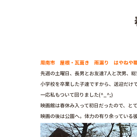
周南市 屋根・瓦葺き 雨漏り はやねや
先週の土曜日、長男とお友達7人と次男、総
小学校を卒業した子達ですから、送迎だけ
一応私もついて回りました(^_^;)
映画館は春休み入って初日だったので、と
映画の後は公園へ。体力の有り余っている