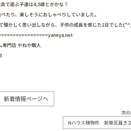
具で遊ぶ子達は4,5歳とかかな？
食べたり、楽しそうにおしゃべりしていました。
懐かしく思い出しながら、子供の成長を感じた1日でした(*^_
================yaneya.net
ム専門店 やねや職人
3
新着情報ページへ
次の
Nハウス様物件 新築瓦葺き工