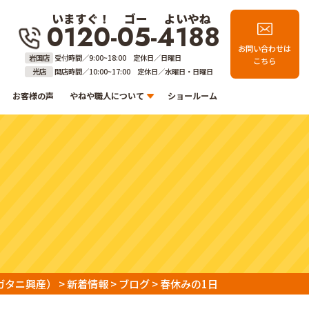
いますぐ！
ゴー
よいやね
0120-05-4188
お問い合わせは
岩国店
受付時間／9:00~18:00 定休日／日曜日
こちら
光店
開店時間／10:00~17:00 定休日／水曜日・日曜日
お客様の声
やねや職人について
ショールーム
ガタニ興産）
>
新着情報
>
ブログ
>
春休みの1日