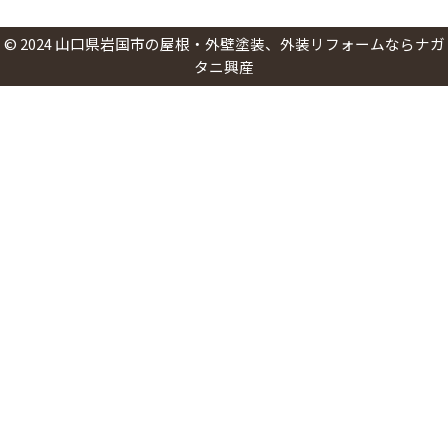
©
2024
山口県岩国市の屋根・外壁塗装、外装リフォームならナガ
タニ興産