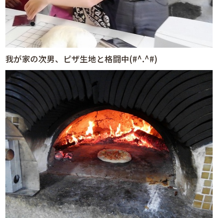
我が家の次男、ピザ生地と格闘中(#^.^#)