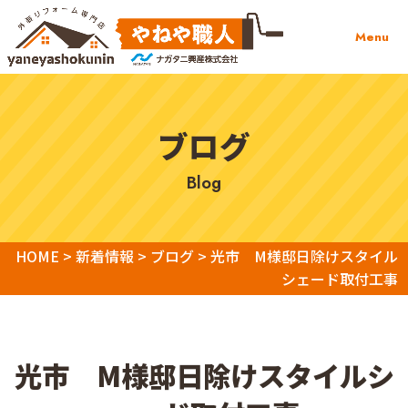
Menu
ブログ
blog
HOME
>
新着情報
>
ブログ
>
光市 M様邸日除けスタイル
シェード取付工事
光市 M様邸日除けスタイルシ