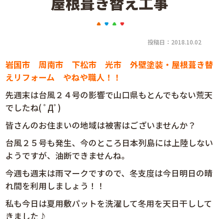
屋根葺き替え工事
投稿日：2018.10.02
岩国市 周南市 下松市 光市 外壁塗装・屋根葺き替
えリフォーム やねや職人！！
先週末は台風２４号の影響で山口県もとんでもない荒天
でしたね( ﾟДﾟ)
皆さんのお住まいの地域は被害はございませんか？
台風２５号も発生、今のところ日本列島には上陸しない
ようですが、油断できませんね。
今週も週末は雨マークですので、冬支度は今日明日の晴
れ間を利用しましょう！！
私も今日は夏用敷パットを洗濯して冬用を天日干しして
きました♪