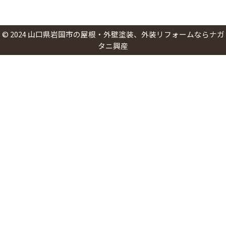
©
2024
山口県岩国市の屋根・外壁塗装、外装リフォームならナガ
タニ興産