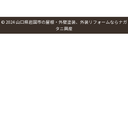
©
2024
山口県岩国市の屋根・外壁塗装、外装リフォームならナガ
タニ興産