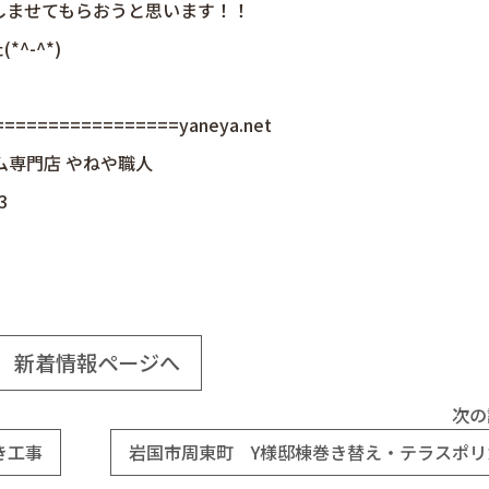
しませてもらおうと思います！！
^-^*)
================yaneya.net
ム専門店 やねや職人
3
新着情報ページへ
次の
き工事