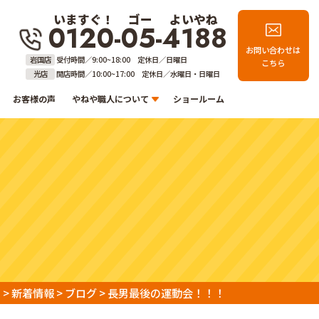
いますぐ！
ゴー
よいやね
0120-05-4188
お問い合わせは
岩国店
受付時間／9:00~18:00 定休日／日曜日
こちら
光店
開店時間／10:00~17:00 定休日／水曜日・日曜日
お客様の声
やねや職人について
ショールーム
）
>
新着情報
>
ブログ
>
長男最後の運動会！！！