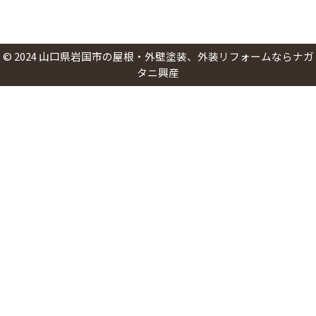
©
2024
山口県岩国市の屋根・外壁塗装、外装リフォームならナガ
タニ興産