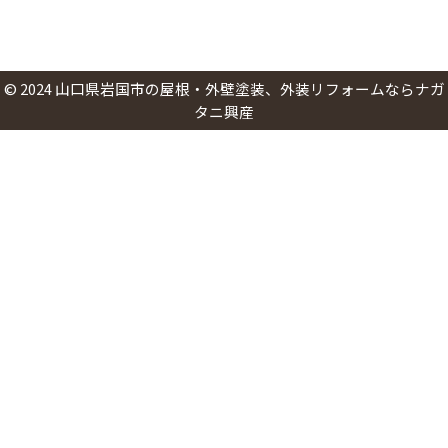
©
2024
山口県岩国市の屋根・外壁塗装、外装リフォームならナガ
タニ興産