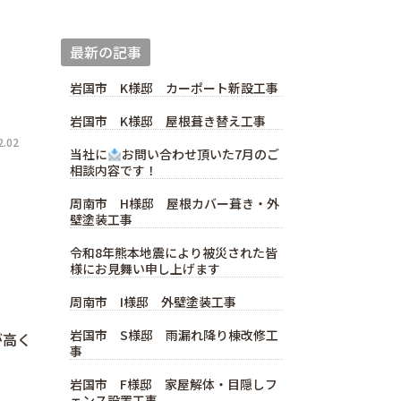
最新の記事
岩国市 K様邸 カーポート新設工事
岩国市 K様邸 屋根葺き替え工事
.02
当社に
お問い合わせ頂いた7月のご
相談内容です！
周南市 H様邸 屋根カバー葺き・外
壁塗装工事
令和8年熊本地震により被災された皆
様にお見舞い申し上げます
周南市 I様邸 外壁塗装工事
岩国市 S様邸 雨漏れ降り棟改修工
が高く
事
岩国市 F様邸 家屋解体・目隠しフ
ェンス設置工事