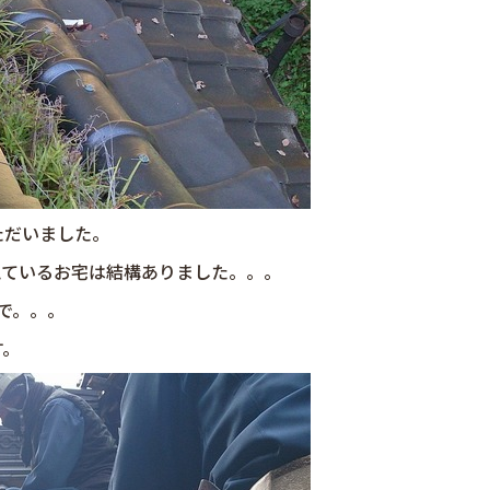
ただいました。
えているお宅は結構ありました。。。
で。。。
す。