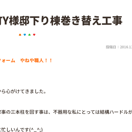
町Y様邸下り棟巻き替え工事
投稿日：2016.12
フォーム やねや職人！！
から心がけてきました。
！
家事の三本柱を回す事は、不器用な私にとっては結構ハードル
しいんです(^_^;)