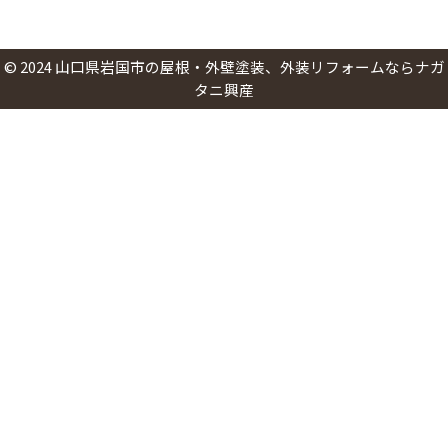
©
2024
山口県岩国市の屋根・外壁塗装、外装リフォームならナガ
タニ興産