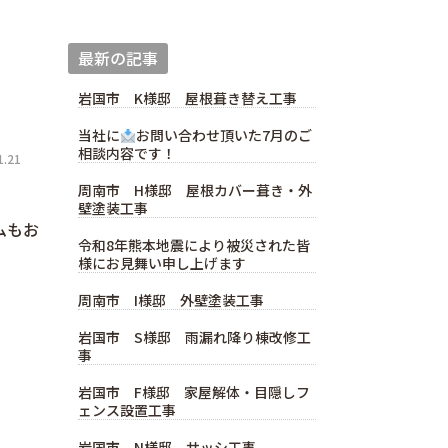
最新の記事
岩国市 K様邸 屋根葺き替え工事
当社に
お問い合わせ頂いた7月のご
相談内容です！
.21
周南市 H様邸 屋根カバー葺き・外
壁塗装工事
ムもお
令和8年熊本地震により被災された皆
様にお見舞い申し上げます
周南市 I様邸 外壁塗装工事
岩国市 S様邸 雨漏れ降り棟改修工
事
岩国市 F様邸 家屋解体・目隠しフ
ェンス設置工事
岩国市 N様邸 サッシ工事