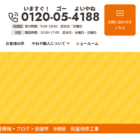
いますぐ！
ゴー
よいやね
0120-05-4188
お問い合わせは
岩国店
受付時間／9:00~18:00 定休日／日曜日
こちら
光店
開店時間／10:00~17:00 定休日／水曜日・日曜日
お客様の声
やねや職人について
ショールーム
着情報
>
ブログ
>
岩国市 N様邸 和室改修工事