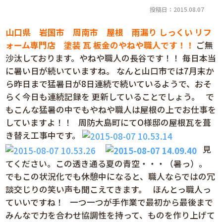
投稿日：2015.08.07
山口県
岩国市 周南市 屋根 雨漏り しっくい リフ
ォーム専門店 塗装 瓦
板金のやねや職人です！！
ご無
沙汰しております。やねや職人の長谷です！！ 毎日本当
に暑い日が続いていますね。 なんと山口市では7月末か
ら昨日まで猛暑日が8日連続で続いているようで、おそ
らく今日も連続記録を 更新していることでしょう。 で
もこんな猛暑の中でもやねや職人は屋根の上でお仕事を
していますよ！！ 周防大島町にてO様邸の屋根瓦を葺
き替え工事中です。
見
てください。この透き通る夏の青空・・・（暑っ）。
でもこの状況化でも休憩中になると、職人ならではの冗
談交じりの笑い声も聞こえてきます。 ほんとっ職人っ
ていいですね！ 一つ一つが手作業で最初から最後まで
みんなで力を合わせ協調性を持って、ものを作り上げて