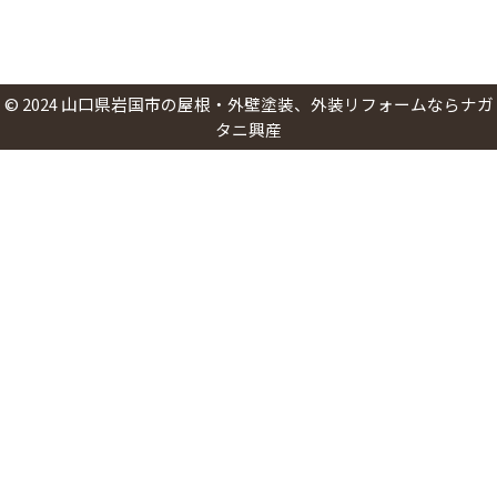
©
2024
山口県岩国市の屋根・外壁塗装、外装リフォームならナガ
タニ興産