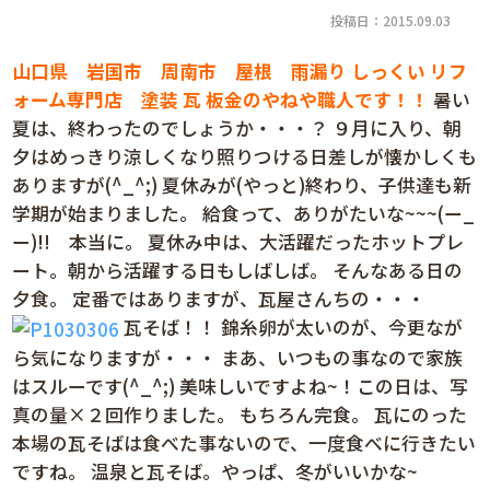
投稿日：2015.09.03
山口県
岩国市 周南市 屋根 雨漏り しっくい リフ
ォーム専門店 塗装 瓦
板金のやねや職人です！！
暑い
夏は、終わったのでしょうか・・・？ ９月に入り、朝
夕はめっきり涼しくなり照りつける日差しが懐かしくも
ありますが(^_^;) 夏休みが(やっと)終わり、子供達も新
学期が始まりました。 給食って、ありがたいな~~~(ー_
ー)!! 本当に。 夏休み中は、大活躍だったホットプレ
ート。朝から活躍する日もしばしば。 そんなある日の
夕食。 定番ではありますが、瓦屋さんちの・・・
瓦そば！！ 錦糸卵が太いのが、今更なが
ら気になりますが・・・ まあ、いつもの事なので家族
はスルーです(^_^;) 美味しいですよね~！この日は、写
真の量×２回作りました。 もちろん完食。 瓦にのった
本場の瓦そばは食べた事ないので、一度食べに行きたい
ですね。 温泉と瓦そば。やっぱ、冬がいいかな~