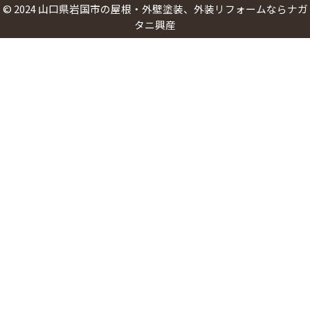
©
2024
山口県岩国市の屋根・外壁塗装、外装リフォームならナガ
タニ興産